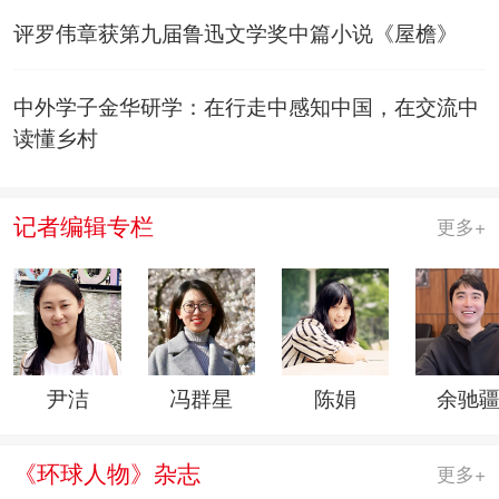
评罗伟章获第九届鲁迅文学奖中篇小说《屋檐》
中外学子金华研学：在行走中感知中国，在交流中
读懂乡村
记者编辑专栏
更多+
尹洁
冯群星
陈娟
余驰
《环球人物》杂志
更多+