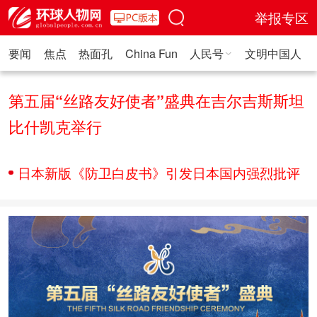
举报专区
要闻
焦点
热面孔
China Fun
人民号
文明中国人
人民日报·人物
人民科普
人民文娱
人民文创
人民艺术
人
第五届“丝路友好使者”盛典在吉尔吉斯斯坦
比什凯克举行
日本新版《防卫白皮书》引发日本国内强烈批评