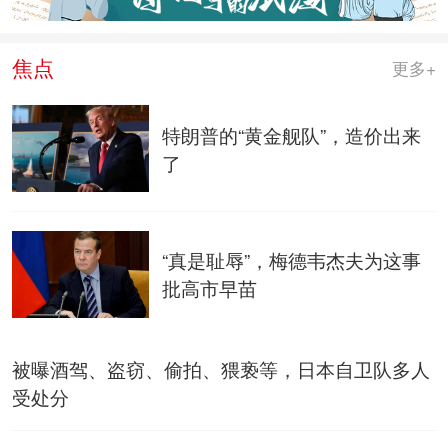
焦点
更多+
特朗普的“黄金舰队”，造价出来
了
“真是耻辱”，梅德韦杰夫为这事
批高市早苗
被曝酒驾、盗窃、偷拍、猥亵等，日本自卫队多人
受处分