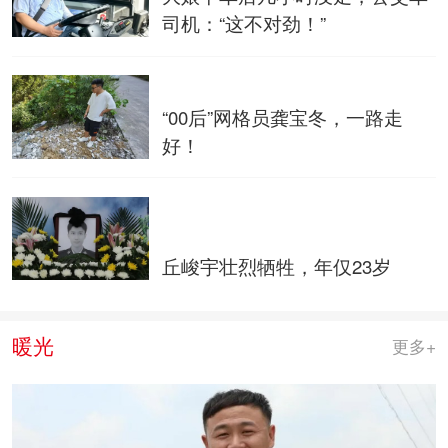
司机：“这不对劲！”
“00后”网格员龚宝冬，一路走
好！
丘峻宇壮烈牺牲，年仅23岁
暖光
更多+