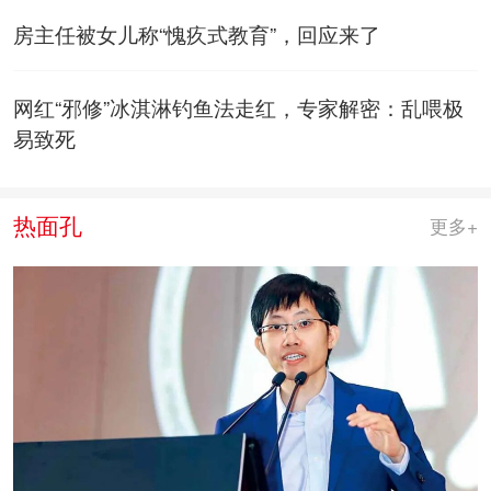
房主任被女儿称“愧疚式教育”，回应来了
网红“邪修”冰淇淋钓鱼法走红，专家解密：乱喂极
易致死
热面孔
更多+