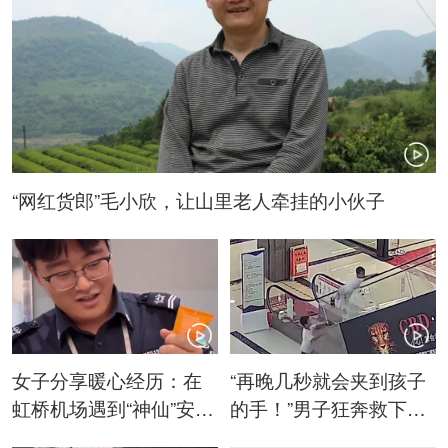
“网红货郎”毛小欣，让山里老人牵挂的小伙子
女子分享暖心经历：在
“再晚几秒就会夹到孩子
虹桥机场遇到“神仙”安检
的手！”男子狂奔救下6
员，工号HQ3137！
岁男童