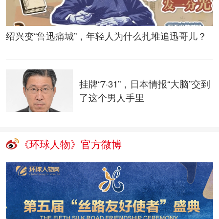
绍兴变“鲁迅痛城”，年轻人为什么扎堆追迅哥儿？
挂牌“7·31”，日本情报“大脑”交到
了这个男人手里
《环球人物》官方微博