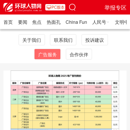
举报专区
首页
要闻
焦点
热面孔
China Fun
人民号
文明中
人民日报·人物
人民科普
人民文娱
人民文创
人民艺术
人
关于我们
联系我们
投诉建议
广告服务
合作伙伴