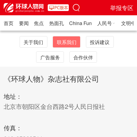
举报专区
首页
要闻
焦点
热面孔
China Fun
人民号
文明中
人民日报·人物
人民科普
人民文娱
人民文创
人民艺术
人
关于我们
联系我们
投诉建议
广告服务
合作伙伴
《环球人物》杂志社有限公司
地址：
北京市朝阳区金台西路2号人民日报社
传真：