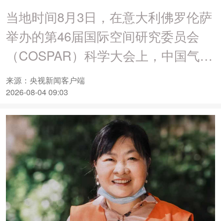
当地时间8月3日，在意大利佛罗伦萨
举办的第46届国际空间研究委员会
（COSPAR）科学大会上，中国气象
局王劲松研究员荣获威廉·诺德伯格奖
来源：央视新闻客户端
章。
2026-08-04 09:03