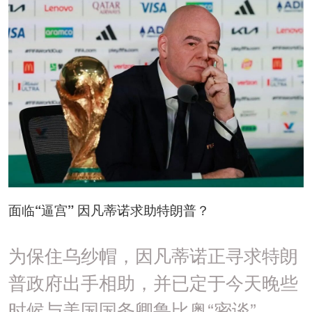
面临“逼宫” 因凡蒂诺求助特朗普？
为保住乌纱帽，因凡蒂诺正寻求特朗
普政府出手相助，并已定于今天晚些
时候与美国国务卿鲁比奥“密谈”。