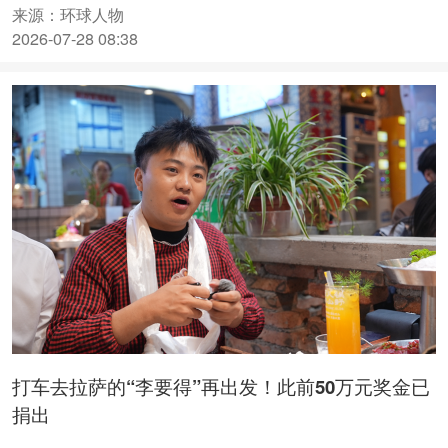
行。身穿蓝色缎面藏袍的新娘子，正
来源：环球人物
是我国首位藏族奥运冠军切阳什姐。
2026-07-28 08:38
打车去拉萨的“李要得”再出发！此前50万元奖金已
捐出