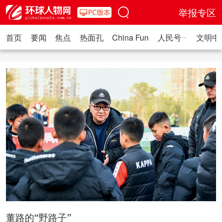
举报专区
首页
要闻
焦点
热面孔
China Fun
人民号
文明中
人民日报·人物
人民科普
人民文娱
人民文创
人民艺术
人
董路的“野路子”