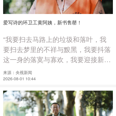
爱写诗的环卫工黄阿姨，新书售罄！
“我要扫去马路上的垃圾和落叶，我
要扫去梦里的不祥与黢黑，我要抖落
这一身的落寞与寡欢，我要迎接新生
的朝霞去！”
来源：央视新闻
2026-08-01 10:44