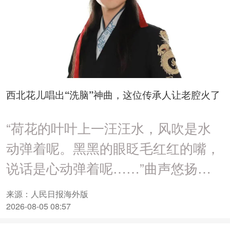
西北花儿唱出“洗脑”神曲，这位传承人让老腔火了
“荷花的叶叶上一汪汪水，风吹是水
动弹着呢。黑黑的眼眨毛红红的嘴，
说话是心动弹着呢……”曲声悠扬，
唱腔婉转，段兴华端坐案前，又练起
来源：人民日报海外版
近来“洗脑”无数网友的歌曲《尕连
2026-08-05 08:57
手》。