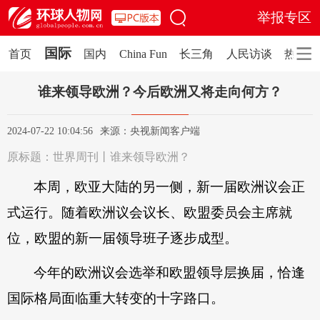
举报专区
国际
首页
国内
China Fun
长三角
人民访谈
热评
网站地图
关闭
谁来领导欧洲？今后欧洲又将走向何方？
频道
首页
国际
国内
China Fun
2024-07-22 10:04:56
来源：央视新闻客户端
原标题：
世界周刊丨谁来领导欧洲？
长三角
人民访谈
热评
人事
本周，欧亚大陆的另一侧，新一届欧洲议会正
面孔
视野
全媒矩阵
式运行。随着欧洲议会议长、欧盟委员会主席就
《环球人物》杂志
记者编辑专栏
位，欧盟的新一届领导班子逐步成型。
人民品牌
今年的欧洲议会选举和欧盟领导层换届，恰逢
热评
国际格局面临重大转变的十字路口。
观点
思享
环球人物评
人民文娱评