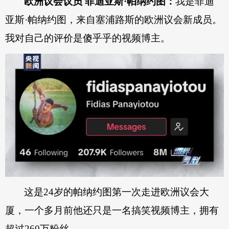
欧洲议会议员 菲迪亚斯·帕纳约图：
我是菲迪
亚斯·帕纳约图，来自塞浦路斯的欧洲议会新成员。
我对自己的评价是傻乎乎的视频博主。
这是24岁的帕纳约图第一次走进欧洲议会大
厦，一个多月前他还只是一名搞笑视频博主，拥有
超过260万粉丝。