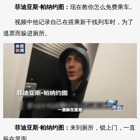
菲迪亚斯·帕纳约图：
现在教你怎么免费乘车。
视频中他记录自己在搭乘新干线列车时，为了
逃票而躲进厕所。
菲迪亚斯·帕纳约图：
来到厕所，锁上门，一直
躲在里面。