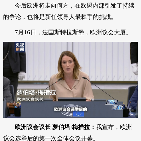
今后欧洲将走向何方，在欧盟内部引发了持续
人事
的争论，也将是新任领导人最棘手的挑战。
国内
国际
7月16日，法国斯特拉斯堡，欧洲议会大厦。
全媒矩阵
视听天下
专题
人民品牌
人民文创
人民学习
人民文娱
欧洲议会议长 萝伯塔·梅措拉：
我宣布，欧洲
议会选举后的第一次全体会议开幕。