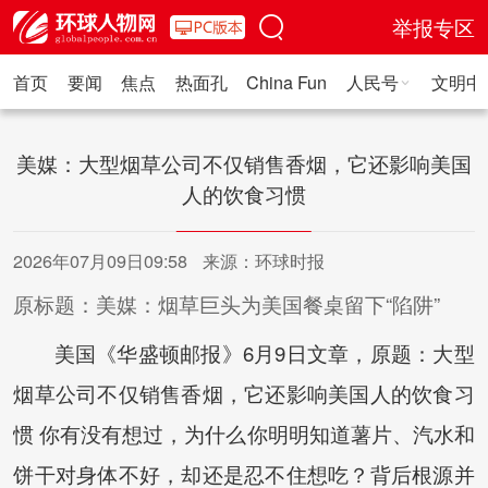
举报专区
首页
要闻
焦点
热面孔
China Fun
人民号
文明中
人民日报·人物
人民科普
人民文娱
人民文创
人民艺术
人
美媒：大型烟草公司不仅销售香烟，它还影响美国
人的饮食习惯
2026年07月09日09:58
来源：环球时报
原标题：美媒：烟草巨头为美国餐桌留下“陷阱”
美国《华盛顿邮报》6月9日文章，原题：大型
烟草公司不仅销售香烟，它还影响美国人的饮食习
惯 你有没有想过，为什么你明明知道薯片、汽水和
饼干对身体不好，却还是忍不住想吃？背后根源并