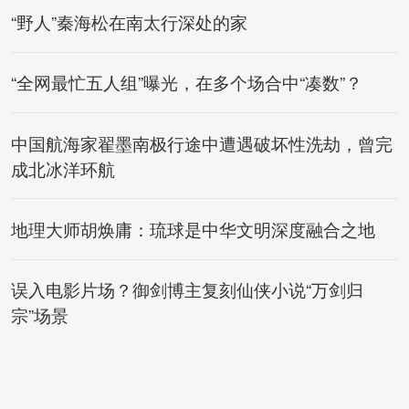
“野人”秦海松在南太行深处的家
“全网最忙五人组”曝光，在多个场合中“凑数”？
中国航海家翟墨南极行途中遭遇破坏性洗劫，曾完
成北冰洋环航
地理大师胡焕庸：琉球是中华文明深度融合之地
误入电影片场？御剑博主复刻仙侠小说“万剑归
宗”场景