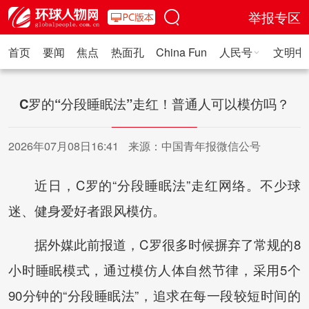
举报专区
首页
要闻
焦点
热面孔
China Fun
人民号
文明中
人民日报·人物
人民科普
人民文娱
人民文创
人民艺术
人
C罗的“分段睡眠法”走红！普通人可以模仿吗？
2026年07月08日16:41
来源：中国青年报微信公号
近日，C罗的“分段睡眠法”走红网络。不少球
迷、健身爱好者跟风模仿。
据外媒此前报道，C罗很多时候摒弃了常规的8
小时睡眠模式，通过模仿人体自然节律，采用5个
90分钟的“分段睡眠法”，追求在每一段较短时间的