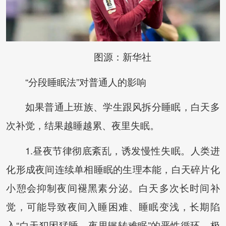
图源：新华社
“分段睡眠法”对普通人的影响
如果普通上班族、学生跟风拆分睡眠，白天多
次补觉，结果越睡越累、夜里失眠。
1.昼夜节律彻底紊乱，诱发慢性失眠。人类进
化形成夜间连续单相睡眠的生理本能，白天碎片化
小憩会抑制夜间褪黑素分泌。白天多次长时间补
觉，可能导致夜间入睡困难、睡眠变浅，长期陷
入“白天犯困猛睡、夜里辗转难眠”的恶性循环，极