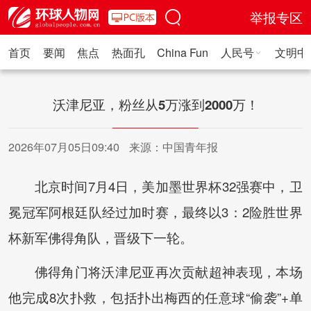
举报专区
首页
要闻
焦点
热面孔
China Fun
人民号
文明中
人民日报·人物
人民科普
人民文娱
人民文创
人民艺术
人
沃津尼亚，粉丝从5万涨到2000万！
2026年07月05日09:40
来源：中国青年报
北京时间7月4日，美加墨世界杯32强赛中，卫
冕冠军阿根廷队经过加时赛，最终以3：2险胜世界
杯新军佛得角队，晋级下一轮。
佛得角门将沃津尼亚再次贡献超神表现，本场
他完成8次扑救，包括扑出梅西的任意球“偷袭”+单