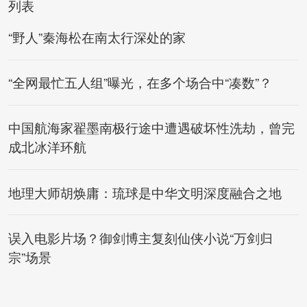
列表
“野人”秦海松在南太行深处的家
“全网最忙五人组”曝光，在多个场合中“凑数”？
中国航海家翟墨南极行途中遭遇破坏性洗劫，曾完
成北冰洋环航
地理大师胡焕庸：琉球是中华文明深度融合之地
误入电影片场？御剑博主复刻仙侠小说“万剑归
宗”场景