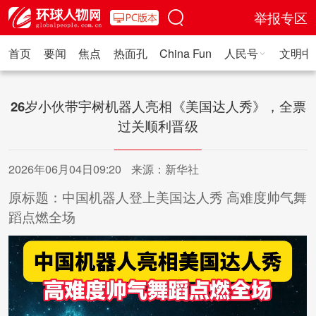
举报专区
首页
要闻
焦点
热面孔
China Fun
人民号
文明中
人民日报·人物
人民科普
人民文娱
人民文创
人民艺术
人
26岁小伙带宇树机器人亮相《美国达人秀》，全票
过关顺利晋级
2026年06月04日09:20
来源：新华社
原标题：中国机器人登上美国达人秀 高难度帅气舞
蹈点燃全场