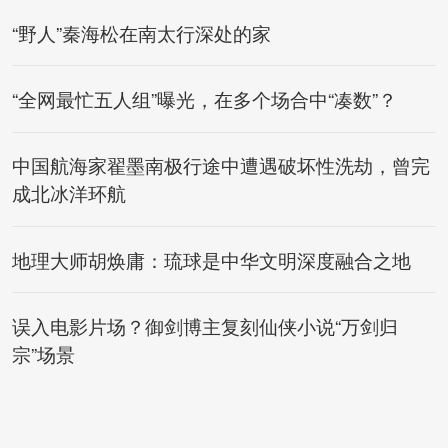
“野人”秦海松在南太行深处的家
“全网最忙五人组”曝光，在多个场合中“凑数”？
中国航海家翟墨南极行途中遭遇破坏性洗劫，曾完
成北冰洋环航
地理大师胡焕庸：琉球是中华文明深度融合之地
误入电影片场？御剑博主复刻仙侠小说“万剑归
宗”场景