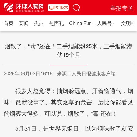
举报专区
首页
要闻
焦点
热面孔
China Fun
人民号
文明中
人民日报·人物
人民科普
人民文娱
人民文创
人民艺术
人
烟散了，“毒”还在！二手烟能飘25米，三手烟能潜
伏19个月
2026年06月03日16:16
来源：人民日报健康客户端
很多人总觉得：抽烟躲远点、开着窗透气，烟
味一散就没事了。其实烟草的危害，远比你能看见
的烟雾大得多。可以说：烟散了，“毒”还在！
5月31日，是世界无烟日。以为烟味散了就安