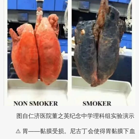
图自仁济医院董之英纪念中学理科组实验演示
⚠️ 胃——黏膜受损。尼古丁会使得胃黏膜下血