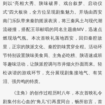
则以“亮相大秀、陕味破界、戏台叙梦、启动仪
式”四大板块，全方位呈现剧集魅力。开场由西安
南门乐队带来秦韵摇滚表演，将三秦风土与现代潮
流碰撞，搭配王菲献唱的同名主题曲MV，迅速点
燃现场气氛。本次首映礼落地西安，回归秦腔故
里，正宗的陕派文化、秦腔韵味贯穿全程。活动环
节特别设置陕味美食局、主角必吃榜、陕语速成班
等趣味活动，让陕派腔调与市井烟火扑面而来。轻
松诙谐的游戏环节，充分展现剧集接地气、有笑
泪、强共鸣的特质。
《主角》的创作过程历时八年，本次首映礼令
剧集付出心血的“角儿”们再度同台，畅所欲言，首