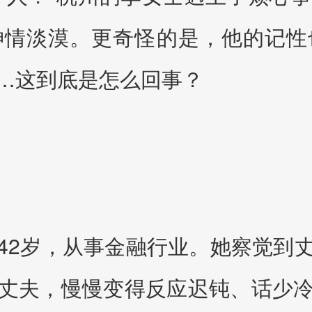
神情淡漠。更奇怪的是，他的记性
…这到底是怎么回事？
42岁，从事金融行业。她察觉到
丈夫，慢慢变得反应迟钝、话少