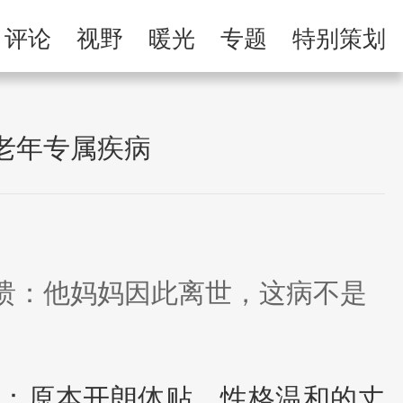
举报专区
评论
视野
暖光
专题
特别策划
习
人民微剧场
老年专属疾病
崩溃：他妈妈因此离世，这病不是
事：原本开朗体贴、性格温和的丈