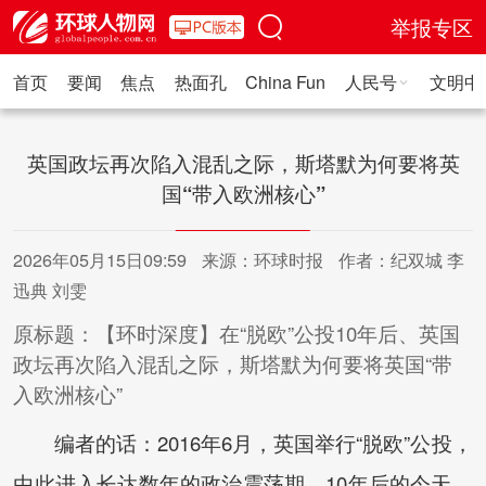
举报专区
首页
要闻
焦点
热面孔
China Fun
人民号
文明中
人民日报·人物
人民科普
人民文娱
人民文创
人民艺术
人
英国政坛再次陷入混乱之际，斯塔默为何要将英
国“带入欧洲核心”
2026年05月15日09:59
来源：环球时报
作者：纪双城 李
迅典 刘雯
原标题：【环时深度】在“脱欧”公投10年后、英国
政坛再次陷入混乱之际，斯塔默为何要将英国“带
入欧洲核心”
编者的话：2016年6月，英国举行“脱欧”公投，
由此进入长达数年的政治震荡期。10年后的今天，