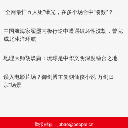
“全网最忙五人组”曝光，在多个场合中“凑数”？
中国航海家翟墨南极行途中遭遇破坏性洗劫，曾完
成北冰洋环航
地理大师胡焕庸：琉球是中华文明深度融合之地
误入电影片场？御剑博主复刻仙侠小说“万剑归
宗”场景
举报邮箱：jubao@people.cn