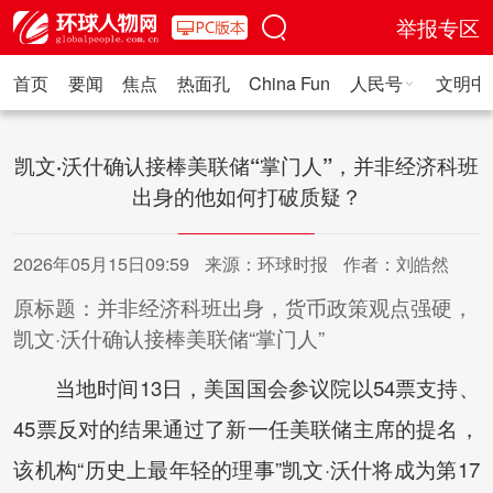
举报专区
首页
要闻
焦点
热面孔
China Fun
人民号
文明中
人民日报·人物
人民科普
人民文娱
人民文创
人民艺术
人
凯文·沃什确认接棒美联储“掌门人”，并非经济科班
出身的他如何打破质疑？
2026年05月15日09:59
来源：环球时报
作者：刘皓然
原标题：并非经济科班出身，货币政策观点强硬，
凯文·沃什确认接棒美联储“掌门人”
当地时间13日，美国国会参议院以54票支持、
45票反对的结果通过了新一任美联储主席的提名，
该机构“历史上最年轻的理事”凯文·沃什将成为第17