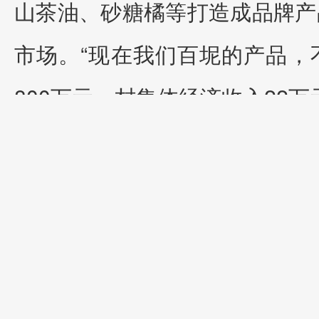
山茶油、砂糖橘等打造成品牌产
市场。“现在我们百坭的产品，
800万元，村集体经济收入22万
卫生室实现“小病不出村”
建成，让黄静莹和其他村民的孩
2024年，周昌战获评全
转转，看看有没有塌方等情况。