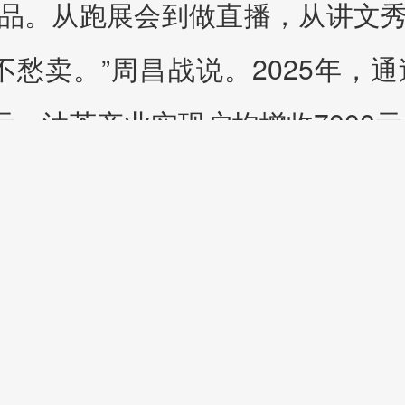
品。从跑展会到做直播，从讲文
不愁卖。”周昌战说。2025年，
元，油茶产业实现户均增收7000
，村容整洁、乡风文明……黄文秀
子能就近入学。
国模范退役军人。村民们都说，周书
“我很想带着乡亲们致富，过上更