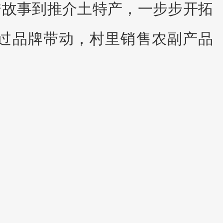
秀故事到推介土特产，一步步开拓
通过品牌带动，村里销售农副产品
元。
昔日愿望一一实现。文秀幼儿园的
记工作很负责细心，下雨时会到处
好的日子。”周昌战望着村里的油