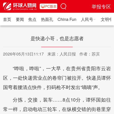
举报专区
首页
要闻
焦点
热面孔
China Fun
人民号
文明中
人民日报·人物
人民科普
人民文娱
人民文创
人民艺术
人
是快递小哥，也是志愿者
2026年05月13日11:17
来源：人民日报
作者：苏滨
“哗啦，哗啦”，一大早，在贵州省贵阳市云岩
区，一处快递营业点的卷帘门被拉开。快递员谭怀
国弯着腰清点快件，扫码枪不时发出“嘀嘀”声。
分拣，交接，装车……8点10分，谭怀国如往
常一样，启动电动三轮车，在纵横交错的街巷里穿