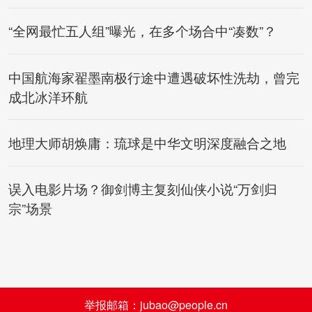
“全网最忙五人组”曝光，在多个场合中“凑数”？
中国航海家翟墨南极行途中遭遇破坏性洗劫，曾完
成北冰洋环航
地理大师胡焕庸：琉球是中华文明深度融合之地
误入电影片场？御剑博主复刻仙侠小说“万剑归
宗”场景
举报邮箱：jubao@people.cn