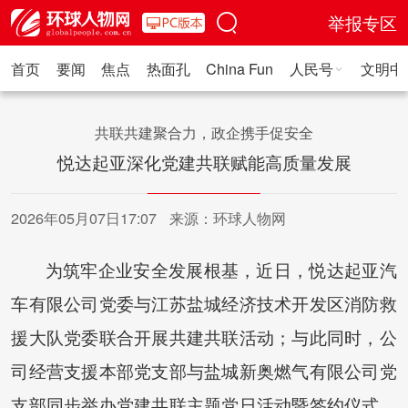
举报专区
首页
要闻
焦点
热面孔
China Fun
人民号
文明中
人民日报·人物
人民科普
人民文娱
人民文创
人民艺术
人
共联共建聚合力，政企携手促安全
悦达起亚深化党建共联赋能高质量发展
2026年05月07日17:07
来源：环球人物网
为筑牢企业安全发展根基，近日，悦达起亚汽
车有限公司党委与江苏盐城经济技术开发区消防救
援大队党委联合开展共建共联活动；与此同时，公
司经营支援本部党支部与盐城新奥燃气有限公司党
支部同步举办党建共联主题党日活动暨签约仪式。