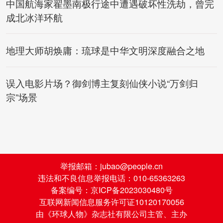
中国航海家翟墨南极行途中遭遇破坏性洗劫，曾完
成北冰洋环航
地理大师胡焕庸：琉球是中华文明深度融合之地
误入电影片场？御剑博主复刻仙侠小说“万剑归
宗”场景
举报邮箱：jubao@people.cn
违法和不良信息举报电话：010-65363263
备案编号：京ICP备2023030480号
互联网新闻信息服务许可证10120170056
由《环球人物》杂志社有限公司主管、主办