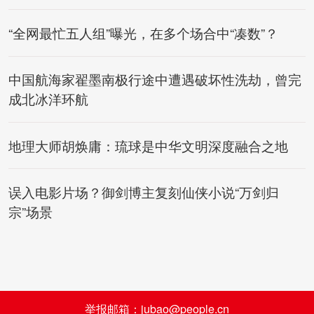
“全网最忙五人组”曝光，在多个场合中“凑数”？
中国航海家翟墨南极行途中遭遇破坏性洗劫，曾完
成北冰洋环航
地理大师胡焕庸：琉球是中华文明深度融合之地
误入电影片场？御剑博主复刻仙侠小说“万剑归
宗”场景
举报邮箱：jubao@people.cn