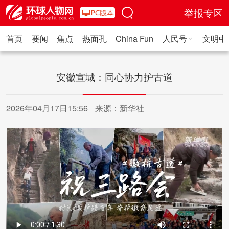
举报专区
首页
要闻
焦点
热面孔
China Fun
人民号
文明中
人民日报·人物
人民科普
人民文娱
人民文创
人民艺术
人
安徽宣城：同心协力护古道
2026年04月17日15:56
来源：新华社