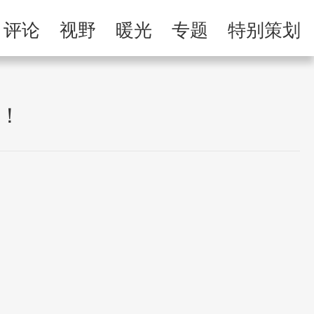
举报专区
评论
视野
暖光
专题
特别策划
习
人民微剧场
万！
了