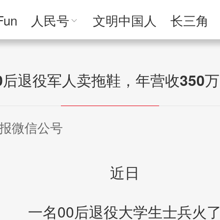
Fun
人民号
文明中国人
长三角
人民文创
人民艺术
人民访谈
人民学
0后退役军人卖拖鞋，年营收350
报微信公号
近日
一名00后退役大学生士兵火