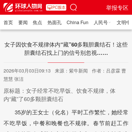
举报专区
首页
要闻
焦点
热面孔
China Fun
人民号
文明中
人民日报·人物
人民科普
人民文娱
人民文创
人民艺术
人
女子因饮食不规律体内“藏”60多颗胆囊结石！这些
胆囊结石找上门的信号别忽视……
2026年03月03日09:13
来源：紫牛新闻
作者：吕彦霖 曹
慧慧 张洁
原标题：女子经常不吃早饭、饮食不规律，体
内“藏”了60多颗胆囊结石
35岁的王女士（化名）平时工作繁忙，她经常
不吃早饭，中餐和晚餐也不规律。春节前赶工作