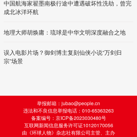
中国航海家翟墨南极行途中遭遇破坏性洗劫，曾完
成北冰洋环航
地理大师胡焕庸：琉球是中华文明深度融合之地
误入电影片场？御剑博主复刻仙侠小说“万剑归
宗”场景
举报邮箱：jubao@people.cn
违法和不良信息举报电话：010-65363263
备案编号：京ICP备2023030480号
互联网新闻信息服务许可证10120170056
由《环球人物》杂志社有限公司主管、主办