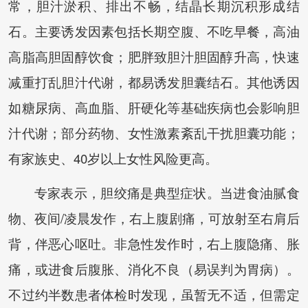
常，胆汁淤积、排出不畅，结晶长期沉积形成结
石。主要诱发因素包括长期空腹、不吃早餐，高油
高脂高胆固醇饮食；肥胖致胆汁胆固醇升高，快速
减重打乱胆汁代谢，都易诱发胆囊结石。其他诱因
如糖尿病、高血脂、肝硬化等基础疾病也会影响胆
汁代谢；部分药物、女性激素紊乱干扰胆囊功能；
有家族史、40岁以上女性风险更高。
专家表示，胆绞痛是典型症状。当进食油腻食
物、夜间/凌晨发作，右上腹剧痛，可放射至右肩后
背，伴恶心呕吐。非急性发作时，右上腹隐痛、胀
痛，或进食后腹胀、消化不良（易误判为胃病）。
不过约半数患者体检时发现，虽暂无不适，但需定