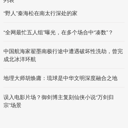
“野人”秦海松在南太行深处的家
“全网最忙五人组”曝光，在多个场合中“凑数”？
中国航海家翟墨南极行途中遭遇破坏性洗劫，曾完
成北冰洋环航
地理大师胡焕庸：琉球是中华文明深度融合之地
误入电影片场？御剑博主复刻仙侠小说“万剑归
宗”场景