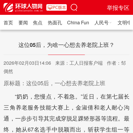
举报专区
首页
要闻
焦点
热面孔
China Fun
人民号
文明中
人民日报·人物
人民科普
人民文娱
人民文创
人民艺术
人
这位05后，为啥一心想去养老院上班？
2026年02月03日14:06
来源：工人日报客户端
作者：邹
倜然
原标题：这位05后，一心想去养老院上班
“奶奶，您慢点，不着急。”近日，在第七届长
三角养老服务技能大赛上，金淑倩和老人耐心沟
通，一步步引导其完成穿脱足踝矫形器等流程。最
终，她从67名选手中脱颖而出，斩获学生组一等