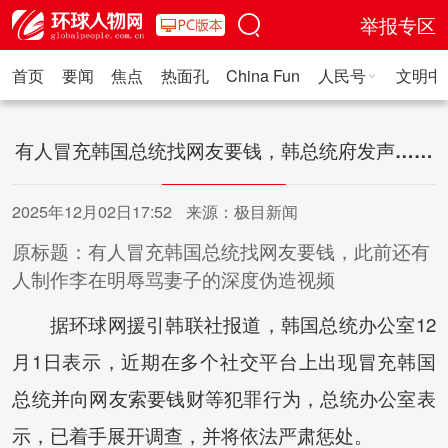
举报专区
首页
要闻
焦点
热面孔
China Fun
人民号
文明中
人民日报·人物
人民科普
人民文娱
人民文创
人民艺术
人
有人冒充韩国总统找网友要钱，韩总统府发声……
2025年12月02日17:52
来源：极目新闻
原标题：有人冒充韩国总统找网友要钱，此前还有
人制作李在明辱骂妻子的深度伪造视频
据环球网援引韩联社报道，韩国总统办公室12
月1日表示，近期在多个社交平台上出现冒充韩国
总统并向网友索要钱财等犯罪行为，总统办公室表
示，已着手展开调查，并将依法严肃惩处。