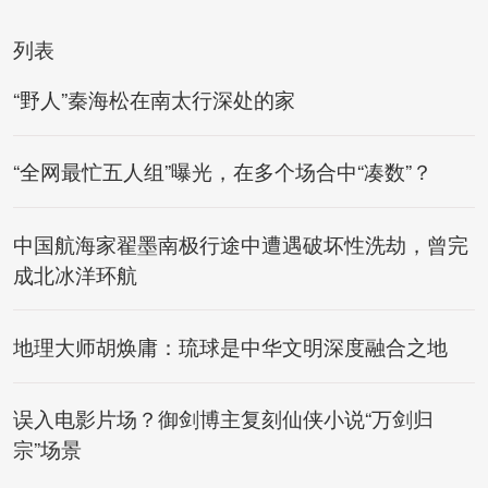
列表
“野人”秦海松在南太行深处的家
“全网最忙五人组”曝光，在多个场合中“凑数”？
中国航海家翟墨南极行途中遭遇破坏性洗劫，曾完
成北冰洋环航
地理大师胡焕庸：琉球是中华文明深度融合之地
误入电影片场？御剑博主复刻仙侠小说“万剑归
宗”场景