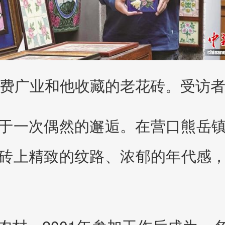
费广业和他收藏的老花砖。受访
于一次偶然的邂逅。在营口熊岳
砖上精致的纹路、浓郁的年代感