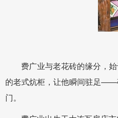
费广业与老花砖的缘分，始
的老式炕柜，让他瞬间驻足——
门。