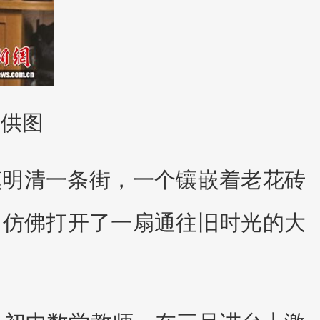
者供图
镇明清一条街，一个镶嵌着老花砖
，仿佛打开了一扇通往旧时光的大