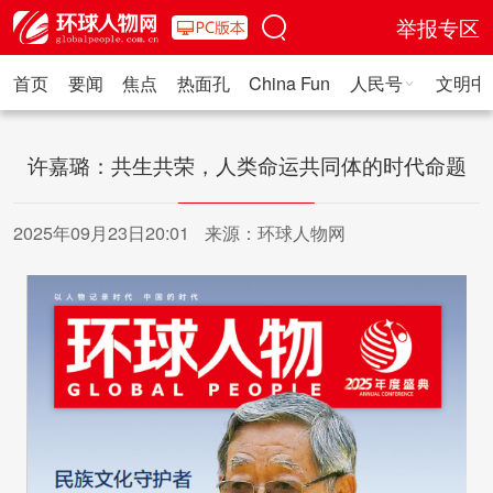
举报专区
首页
要闻
焦点
热面孔
China Fun
人民号
文明中
人民日报·人物
人民科普
人民文娱
人民文创
人民艺术
人
许嘉璐：共生共荣，人类命运共同体的时代命题
2025年09月23日20:01
来源：环球人物网