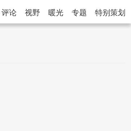
举报专区
评论
视野
暖光
专题
特别策划
习
人民微剧场
士