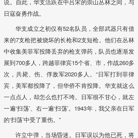
说。自此，华支活跃在中吕宋的崇山丛林之间，与
日寇奋勇作战。
华支成立之初仅有52名队员，全部武器只有借
来的7支枪把被烧坏的长枪和2支短枪。他们在丛林
中收集美菲军投降丢弃的枪支弹药，队员也逐渐发
展到700多人，跨越菲律宾15个省、市，作战260多
次，共毙、伤、俘敌军2020多人。“日军打到菲律
宾，美军都投降了，但华侨不肯投降。华支就这么
一点点人，却怎么也打不垮。日军很不甘心，就左
一遍‘扫荡’、右一遍‘扫荡’。1943年，我父亲在日军
的‘扫荡’中受了重伤。”
许立中弹，当场昏迷。日军误以为他已死，将