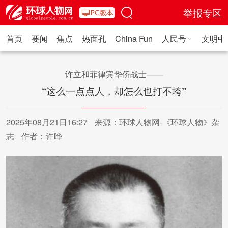
举报专区
首页
要闻
焦点
热面孔
China Fun
人民号
文明中
人民日报·人物
人民科普
人民文娱
人民文创
人民艺术
人
许立和菲律宾华侨战士——
“这么一点点人，却怎么也打不垮”
2025年08月21日16:27
来源：环球人物网-《环球人物》杂
志
作者：许晔