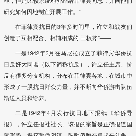
地，但是比较系统地介绍给菲律宾同志，并同他们
研究如何因地制宜开展工作。”
在菲律宾抗日的3年多时间里，许立和战友们
创造了互相配合、相辅相成的“三板斧”——
一是1942年3月在马尼拉成立了菲律宾华侨抗
日反奸大同盟（以下简称抗反），许立任主席。抗
反有很多分支机构，分布在菲律宾各地，在城市中
形成了一股抗日群众力量，并不断向华侨游击队伍
输送人员和给养。
二是1942年4月发行抗日地下报纸《华侨导
报》，许立任报社社长。该报的宗旨是正确报道国
际形势，揭穿敌伪阴谋，鼓励侨胞奋勇起来斗争，