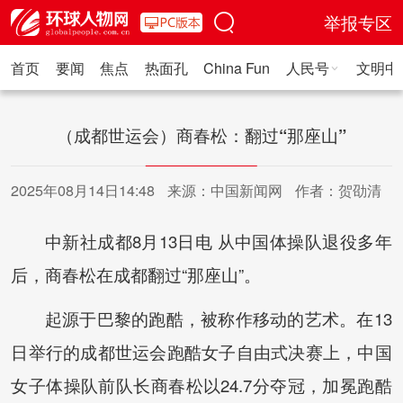
举报专区
首页
要闻
焦点
热面孔
China Fun
人民号
文明中
人民日报·人物
人民科普
人民文娱
人民文创
人民艺术
人
（成都世运会）商春松：翻过“那座山”
2025年08月14日14:48
来源：中国新闻网
作者：贺劭清
中新社成都8月13日电 从中国体操队退役多年
后，商春松在成都翻过“那座山”。
起源于巴黎的跑酷，被称作移动的艺术。在13
日举行的成都世运会跑酷女子自由式决赛上，中国
女子体操队前队长商春松以24.7分夺冠，加冕跑酷