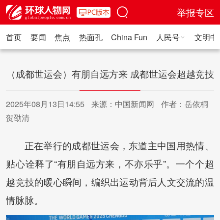
举报专区
首页
要闻
焦点
热面孔
China Fun
人民号
文明中
人民日报·人物
人民科普
人民文娱
人民文创
人民艺术
人
（成都世运会）有朋自远方来 成都世运会超越竞技
2025年08月13日14:55
来源：中国新闻网
作者：岳依桐
贺劭清
正在举行的成都世运会，东道主中国用热情、
贴心诠释了“有朋自远方来，不亦乐乎”。一个个超
越竞技的暖心瞬间，编织出运动背后人文交流的温
情脉脉。