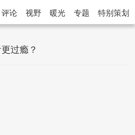
举报专区
评论
视野
暖光
专题
特别策划
习
人民微剧场
看更过瘾？
日