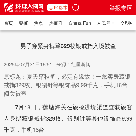
举报专区
首页
要闻
焦点
热面孔
China Fun
人民号
文明中
人民日报·人物
人民科普
人民文娱
人民文创
人民艺术
人
男子穿紧身裤藏329枚银戒指入境被查
2025年07月31日16:51
来源：红星新闻
原标题：夏天穿秋裤，必定有缘故！一旅客身藏银
戒指329枚、银别针等银饰品9.99千克，手机16台
闯关被查
7月18日，莲塘海关在旅检进境渠道查获旅客
人身绑藏银戒指329枚、银别针等其他银饰品9.99
千克，手机16台。