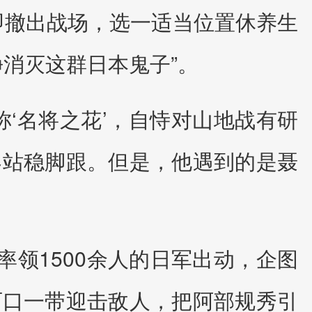
即撤出战场，选一适当位置休养生
净消灭这群日本鬼子”。
‘名将之花’，自恃对山地战有研
界站稳脚跟。但是，他遇到的是聂
率领1500余人的日军出动，企图
石口一带迎击敌人，把阿部规秀引