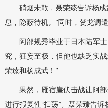
硝烟未散，聂荣臻告诉杨成
息，隐蔽待机。”同时，贺龙调遣
阿部规秀毕业于日本陆军士
究，狂妄至极，但他也缺乏实战
荣臻和杨成武！”
果然，雁宿崖伏击战让阿部规
进行报复性“扫荡”。聂荣臻告