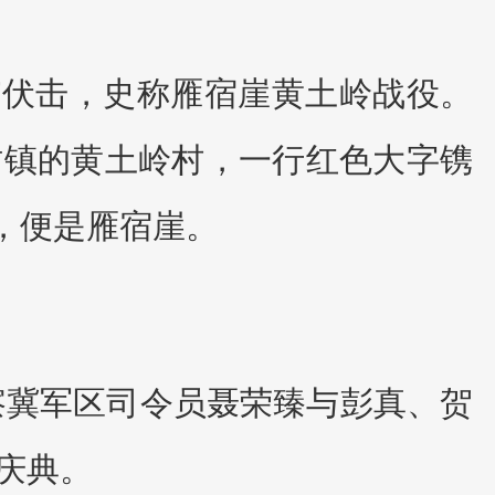
”伏击，史称雁宿崖黄土岭战役。
坊镇的黄土岭村，一行红色大字镌
里，便是雁宿崖。
察冀军区司令员聂荣臻与彭真、贺
庆典。