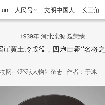
Fun
人民号
文明中国人
长三角
人民文创
人民艺术
人民访谈
人民学
1939年·河北滦源·聂荣臻
宿崖黄土岭战役，四炮击毙“名将之
物网-《环球人物》杂志
作者：于冰