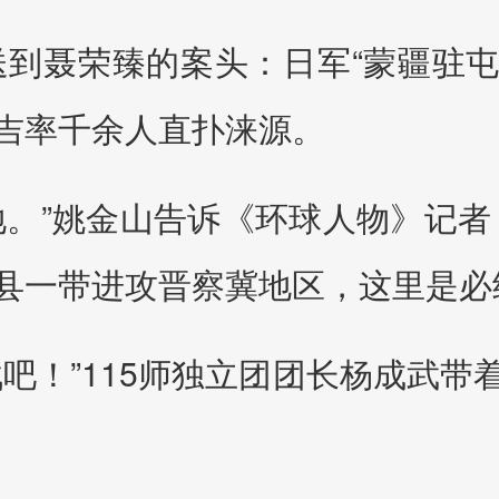
送到聂荣臻的案头：日军“蒙疆驻
吉率千余人直扑涞源。
地。”姚金山告诉《环球人物》记者
县一带进攻晋察冀地区，这里是必
吧！”115师独立团团长杨成武