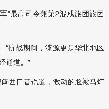
屯军”最高司令兼第2混成旅团旅团
，“抗战期间，涞源更是华北地区
经通道。”
带着闽西口音说道，激动的脸被马灯