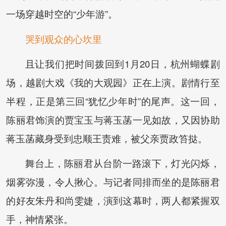
一场穿越时空的“少年游”。
哭到观众的心坎里
且让我们把时间拨回到1月20日，杭州蝴蝶剧
场，越剧大戏《我的大观园》正在上演。剧情行至
半程，正是第三回“犹忆少年时”的尾声。这一回，
陈丽君饰演的贾宝玉与蒋玉菡一见如故，又因协助
蒋玉菡藏身受到忠顺王责难，被父亲贾政笞挞。
舞台上，陈丽君从台阶一路滚下，灯光闪烁，
烟雾弥漫，令人揪心。与记者同排而坐的是陈丽君
的好友朱丹和尚雯婕，演到这幕时，两人都紧握双
手，神情紧张。