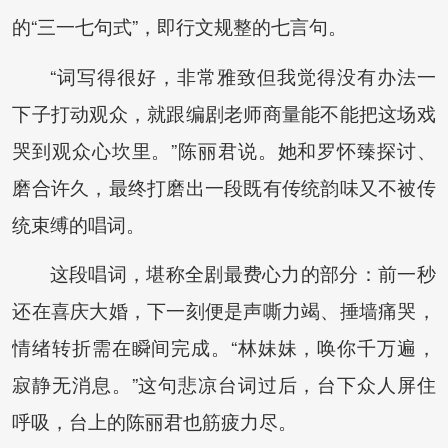
的“三一七句式”，即行文规整的七言句。
“词写得很好，非常雅致但我觉得没有办法一
下子打动观众，就跟编剧老师商量能不能把这场戏
哭到观众心坎里。”陈丽君说。她和罗怀臻探讨、
磨合许久，最终打磨出一段既有传统韵味又不被传
统束缚的唱词。
这段唱词，堪称全剧最费心力的部分：前一秒
还在喜庆大婚，下一刻便是声嘶力竭、捶墙痛哭，
情绪转折需在瞬间完成。“林妹妹，唤你千万遍，
寂静无消息。”这句悲凉台词过后，台下众人屏住
呼吸，台上的陈丽君也筋疲力尽。