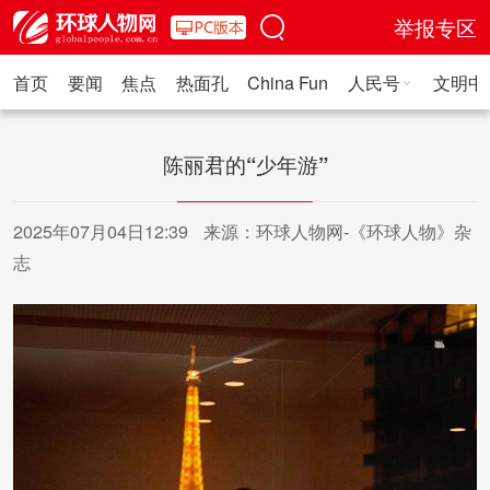
举报专区
首页
要闻
焦点
热面孔
China Fun
人民号
文明中
人民日报·人物
人民科普
人民文娱
人民文创
人民艺术
人
陈丽君的“少年游”
2025年07月04日12:39
来源：环球人物网-《环球人物》杂
志