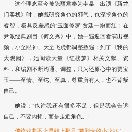
这个理念至今被陈丽君奉为圭臬。出演《新龙
门客栈》时，她既研究角色的邪气，也深挖角色的
睿智，极具反差感的“玉面修罗”贾廷一炮而红；在
尹派经典剧目《何文秀》中，她一遍遍回看演出视
频，小至眼神、大至飞跪都调整数遍；到了《我的
大观园》，她阅读大量《红楼梦》相关文献、资
料，和编剧不断沟通、调整，只为还原心中的贾宝
玉——至情、至纯、至真，尊重所有人，也不背叛
自己。
她说：“也许我还有很多不足，但是我会告诉
自己，不要内耗，而是走近角色。”
传统戏曲不止是线上那只“被剥壳的小龙虾”