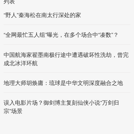
列表
“野人”秦海松在南太行深处的家
“全网最忙五人组”曝光，在多个场合中“凑数”？
中国航海家翟墨南极行途中遭遇破坏性洗劫，曾完
成北冰洋环航
地理大师胡焕庸：琉球是中华文明深度融合之地
误入电影片场？御剑博主复刻仙侠小说“万剑归
宗”场景