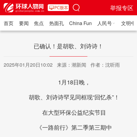
举报专区
首页
要闻
焦点
热面孔
China Fun
人民号
文明中
人民日报·人物
人民科普
人民文娱
人民文创
人民艺术
人
已确认！是胡歌、刘诗诗！
2025年01月20日10:02
来源：潮新闻
作者：沈听雨
1月18日晚，
胡歌、刘诗诗罕见同框现“回忆杀”！
在大型环保公益纪实节目
《一路前行》第二季第三期中