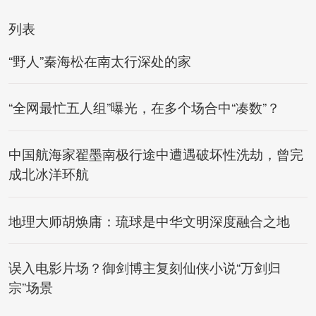
列表
“野人”秦海松在南太行深处的家
“全网最忙五人组”曝光，在多个场合中“凑数”？
中国航海家翟墨南极行途中遭遇破坏性洗劫，曾完
成北冰洋环航
地理大师胡焕庸：琉球是中华文明深度融合之地
误入电影片场？御剑博主复刻仙侠小说“万剑归
宗”场景