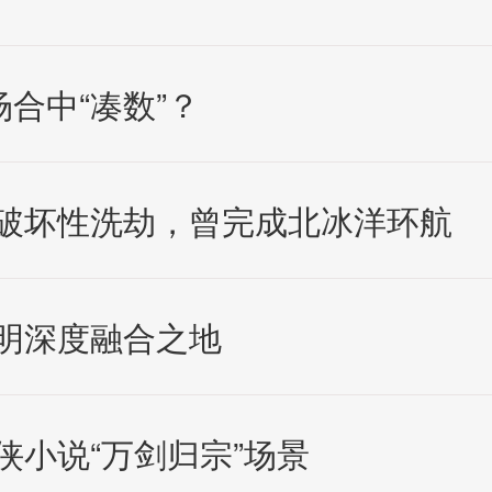
合中“凑数”？
破坏性洗劫，曾完成北冰洋环航
明深度融合之地
小说“万剑归宗”场景