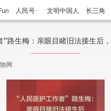
Fun
人民号
文明中国人
长三角
人民文创
人民艺术
人民访谈
人民学
者”路生梅：亲眼目睹旧法接生后
物网