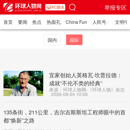
举报专区
首页
要闻
焦点
热面孔
China Fun
人民号
文明中
人民日报·人物
人民科普
人民文娱
人民文创
人民艺术
人
国内
国际
宜家创始人英格瓦·坎普拉德：
成就“不伦不类的经典”
来源：环球人物网-《环球人物》杂志
2026-08-04 10:58
135条街，211公里，吉尔吉斯斯坦工程师眼中的首
都“焕新”之路